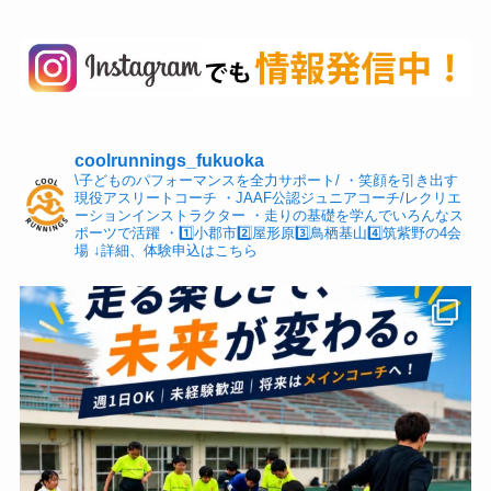
coolrunnings_fukuoka
\子どものパフォーマンスを全力サポート/
・笑顔を引き出す
現役アスリートコーチ
・JAAF公認ジュニアコーチ/レクリエ
ーションインストラクター
・走りの基礎を学んでいろんなス
ポーツで活躍
・1️⃣小郡市2️⃣屋形原3️⃣鳥栖基山4️⃣筑紫野の4会
場
↓詳細、体験申込はこちら